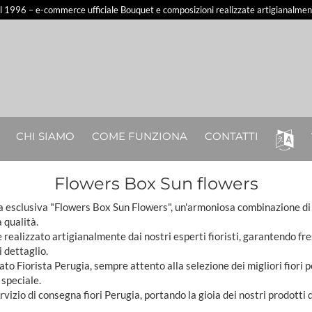
al 1996 – e-commerce ufficiale Bouquet e composizioni realizzate artigianalmente
3281213581
CHI SIAMO
COME FUNZIONA
CONTATTI
Flowers Box Sun flowers
ra esclusiva "Flowers Box Sun Flowers", un'armoniosa combinazione di 
a qualità.
realizzato artigianalmente dai nostri esperti fioristi, garantendo fr
i dettaglio.
dato Fiorista Perugia, sempre attento alla selezione dei migliori fiori 
 speciale.
vizio di consegna fiori Perugia, portando la gioia dei nostri prodotti