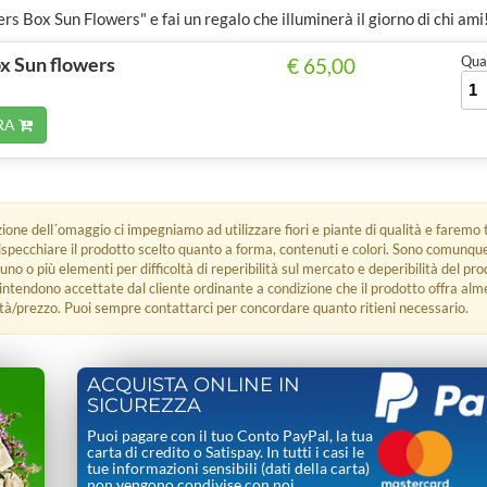
ers Box Sun Flowers" e fai un regalo che illuminerà il giorno di chi ami
x Sun flowers
Quan
€ 65,00
RA
zione dell´omaggio ci impegniamo ad utilizzare fiori e piante di qualità e faremo t
rispecchiare il prodotto scelto quanto a forma, contenuti e colori. Sono comunq
 uno o più elementi per difficoltà di reperibilità sul mercato e deperibilità del pro
i intendono accettate dal cliente ordinante a condizione che il prodotto offra alm
tà/prezzo. Puoi sempre contattarci per concordare quanto ritieni necessario.
ACQUISTA ONLINE IN
SICUREZZA
Puoi pagare con il tuo Conto PayPal, la tua
carta di credito o Satispay. In tutti i casi le
tue informazioni sensibili (dati della carta)
non vengono condivise con noi.