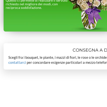
Questo ci permette di realizzare il servizio
richiesto nel migliore dei modi, con
reciproca soddisfazione.
CONSEGNA A DO
Scegli fra i bouquet, le piante, i mazzi di fiori, le rose o le orchi
contattarci
per concordare esigenze particolari a mezzo telefon