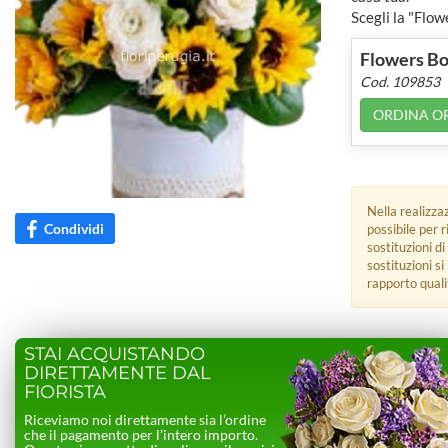
Scegli la "Flow
Flowers Bo
Cod. 109853
ORDINA O
Nella realizza
Condividi
possibile per 
sostituzioni di
sostituzioni s
rapporto quali
STAI ACQUISTANDO
DIRETTAMENTE DAL
FIORISTA
Riceviamo noi direttamente sia l’ordine
che il pagamento per l’intero importo.