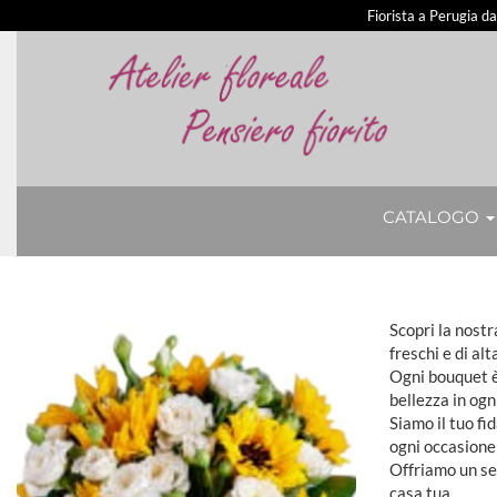
Fiorista a Perugia d
CATALOGO
Scopri la nost
freschi e di alt
Ogni bouquet è 
bellezza in ogn
Siamo il tuo fi
ogni occasione
Offriamo un ser
casa tua.