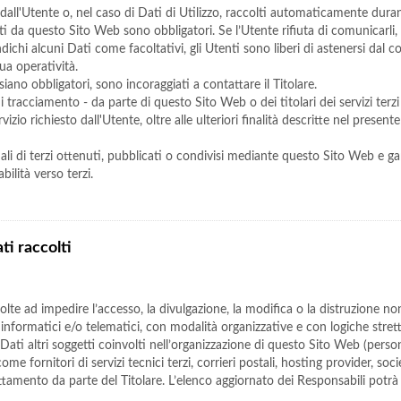
dall'Utente o, nel caso di Dati di Utilizzo, raccolti automaticamente dura
esti da questo Sito Web sono obbligatori. Se l’Utente rifiuta di comunicarl
indichi alcuni Dati come facoltativi, gli Utenti sono liberi di astenersi dal
sua operatività.
ano obbligatori, sono incoraggiati a contattare il Titolare.
 di tracciamento - da parte di questo Sito Web o dei titolari dei servizi ter
rvizio richiesto dall'Utente, oltre alle ulteriori finalità descritte nel prese
li di terzi ottenuti, pubblicati o condivisi mediante questo Sito Web e gara
bilità verso terzi.
ti raccolti
olte ad impedire l’accesso, la divulgazione, la modifica o la distruzione no
nformatici e/o telematici, con modalità organizzative e con logiche strettam
i Dati altri soggetti coinvolti nell’organizzazione di questo Sito Web (pers
ome fornitori di servizi tecnici terzi, corrieri postali, hosting provider, s
ttamento da parte del Titolare. L’elenco aggiornato dei Responsabili potrà 