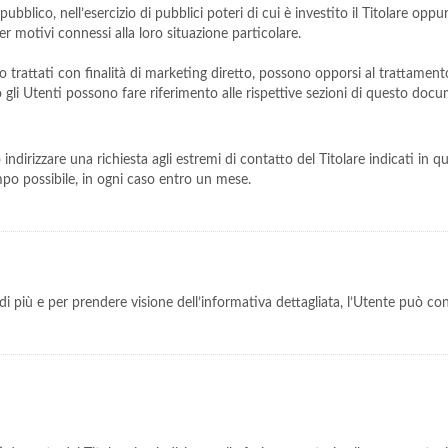
ubblico, nell’esercizio di pubblici poteri di cui è investito il Titolare oppu
r motivi connessi alla loro situazione particolare.
ero trattati con finalità di marketing diretto, possono opporsi al trattamen
tto gli Utenti possono fare riferimento alle rispettive sezioni di questo doc
ono indirizzare una richiesta agli estremi di contatto del Titolare indicati i
empo possibile, in ogni caso entro un mese.
i più e per prendere visione dell’informativa dettagliata, l’Utente può co