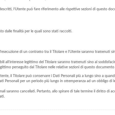
critti, l’Utente può fare riferimento alle rispettive sezioni di questo do
o dalle finalità per le quali sono stati raccolti.
all’esecuzione di un contratto tra il Titolare e l’Utente saranno trattenuti 
ibili all’interesse legittimo del Titolare saranno trattenuti sino al soddisf
 legittimo perseguito dal Titolare nelle relative sezioni di questo documento
ente, il Titolare può conservare i Dati Personali più a lungo sino a quan
ati Personali per un periodo più lungo in ottemperanza ad un obbligo di le
i saranno cancellati. Pertanto, allo spirare di tale termine il diritto di acce
ati.