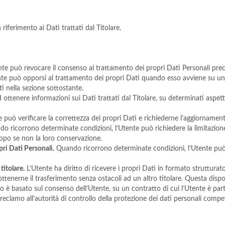
riferimento ai Dati trattati dal Titolare.
te può revocare il consenso al trattamento dei propri Dati Personali pr
te può opporsi al trattamento dei propri Dati quando esso avviene su una 
ti nella sezione sottostante.
d ottenere informazioni sui Dati trattati dal Titolare, su determinati aspet
 può verificare la correttezza dei propri Dati e richiederne l’aggiorname
 ricorrono determinate condizioni, l’Utente può richiedere la limitazione 
scopo se non la loro conservazione.
pri Dati Personali.
Quando ricorrono determinate condizioni, l’Utente può 
 titolare.
L’Utente ha diritto di ricevere i propri Dati in formato strutturat
ottenerne il trasferimento senza ostacoli ad un altro titolare. Questa dispo
o è basato sul consenso dell’Utente, su un contratto di cui l’Utente è par
clamo all’autorità di controllo della protezione dei dati personali compete