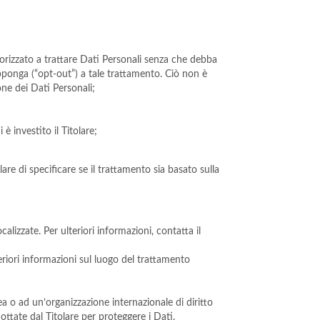
utorizzato a trattare Dati Personali senza che debba
 opponga (“opt-out”) a tale trattamento. Ciò non è
one dei Dati Personali;
è investito il Titolare;
are di specificare se il trattamento sia basato sulla
calizzate. Per ulteriori informazioni, contatta il
teriori informazioni sul luogo del trattamento
ea o ad un’organizzazione internazionale di diritto
ttate dal Titolare per proteggere i Dati.