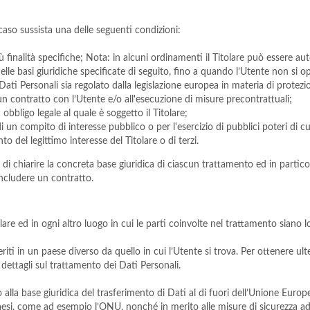
n caso sussista una delle seguenti condizioni:
ù finalità specifiche; Nota: in alcuni ordinamenti il Titolare può essere a
delle basi giuridiche specificate di seguito, fino a quando l’Utente non si
 Dati Personali sia regolato dalla legislazione europea in materia di protezi
 un contratto con l’Utente e/o all'esecuzione di misure precontrattuali;
bbligo legale al quale è soggetto il Titolare;
 un compito di interesse pubblico o per l'esercizio di pubblici poteri di cui 
o del legittimo interesse del Titolare o di terzi.
i chiarire la concreta base giuridica di ciascun trattamento ed in particol
oncludere un contratto.
lare ed in ogni altro luogo in cui le parti coinvolte nel trattamento siano lo
riti in un paese diverso da quello in cui l’Utente si trova. Per ottenere ul
i dettagli sul trattamento dei Dati Personali.
 alla base giuridica del trasferimento di Dati al di fuori dell’Unione Europ
aesi, come ad esempio l’ONU, nonché in merito alle misure di sicurezza ado