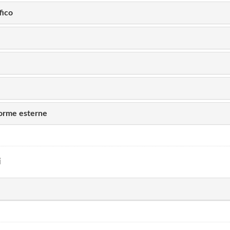
fico
forme esterne
i