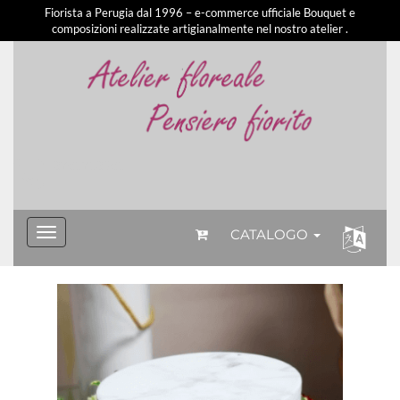
Fiorista a Perugia dal 1996 – e-commerce ufficiale Bouquet e
composizioni realizzate artigianalmente nel nostro atelier .
3281213581
CATALOGO