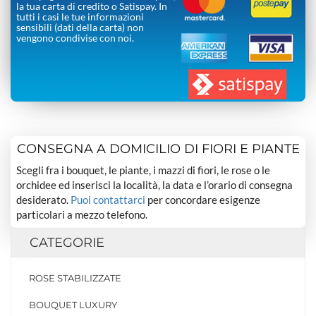
la tua carta di credito o Satispay. In
tutti i casi le tue informazioni
sensibili (dati della carta) non
vengono condivise con noi.
CONSEGNA A DOMICILIO DI FIORI E PIANTE
Scegli fra i bouquet, le piante, i mazzi di fiori, le rose o le
orchidee ed inserisci la località, la data e l’orario di consegna
desiderato.
Puoi contattarci
per concordare esigenze
particolari a mezzo telefono.
CATEGORIE
ROSE STABILIZZATE
BOUQUET LUXURY