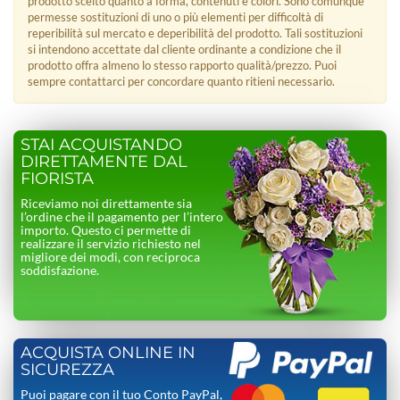
prodotto scelto quanto a forma, contenuti e colori. Sono comunque
permesse sostituzioni di uno o più elementi per difficoltà di
reperibilità sul mercato e deperibilità del prodotto. Tali sostituzioni
si intendono accettate dal cliente ordinante a condizione che il
prodotto offra almeno lo stesso rapporto qualità/prezzo. Puoi
sempre contattarci per concordare quanto ritieni necessario.
STAI ACQUISTANDO
DIRETTAMENTE DAL
FIORISTA
Riceviamo noi direttamente sia
l’ordine che il pagamento per l’intero
importo. Questo ci permette di
realizzare il servizio richiesto nel
migliore dei modi, con reciproca
soddisfazione.
ACQUISTA ONLINE IN
SICUREZZA
Puoi pagare con il tuo Conto PayPal,