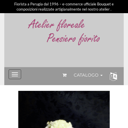
Fiorista a Perugia dal 1996 – e-commerce ufficiale Bouquet e
composizioni realizzate artigianalmente nel nostro atelier .
3281213581
CATALOGO