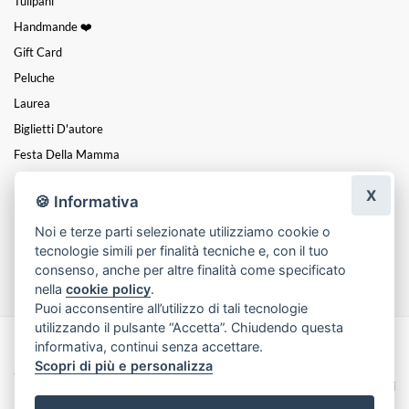
Tulipani
Handmande ❤️
Gift Card
Peluche
Laurea
Biglietti D'autore
Festa Della Mamma
Piante
X
🍪 Informativa
Mazzi
Noi e terze parti selezionate utilizziamo cookie o
Nascita
tecnologie simili per finalità tecniche e, con il tuo
Funebre
consenso, anche per altre finalità come specificato
nella
cookie policy
.
Puoi acconsentire all’utilizzo di tali tecnologie
utilizzando il pulsante “Accetta”. Chiudendo questa
informativa, continui senza accettare.
Made with
by
Infoser.it
-
Realizzazione Siti ecommerce per Fioristi
- ©
Scopri di più e personalizza
2026
Privacy Policy
Cookie Policy
Termini e Condizioni