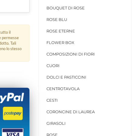
BOUQUET DI ROSE
ROSE BLU
ROSE ETERNE
utto il
ue permesse
FLOWER BOX
dotto. Tali
eno lo stesso
COMPOSIZIONI DI FIORI
CUORI
DOLCI E PASTICCINI
CENTROTAVOLA
CESTI
CORONCINE DI LAUREA
GIRASOLI
ROSE