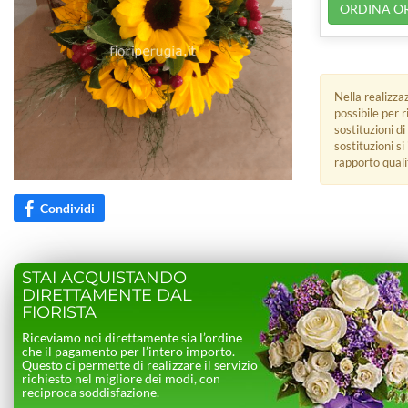
ORDINA O
Nella realizza
possibile per 
sostituzioni di
sostituzioni s
rapporto quali
Condividi
STAI ACQUISTANDO
DIRETTAMENTE DAL
FIORISTA
Riceviamo noi direttamente sia l’ordine
che il pagamento per l’intero importo.
Questo ci permette di realizzare il servizio
richiesto nel migliore dei modi, con
reciproca soddisfazione.