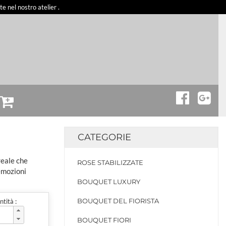
 nel nostro atelier .
CATEGORIE
reale che
ROSE STABILIZZATE
 emozioni
BOUQUET LUXURY
BOUQUET DEL FIORISTA
tità :
BOUQUET FIORI