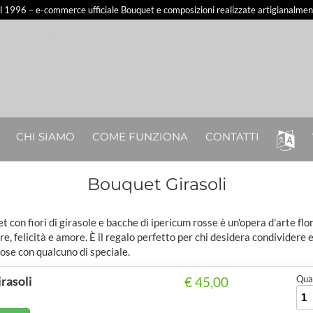
al 1996 – e-commerce ufficiale Bouquet e composizioni realizzate artigianalmente
3281213581
CHI SIAMO
COME FUNZIONA
CONTATTI
Bouquet Girasoli
con fiori di girasole e bacche di ipericum rosse è un'opera d'arte flo
e, felicità e amore. È il regalo perfetto per chi desidera condividere
ose con qualcuno di speciale.
rasoli
Quan
€ 45,00