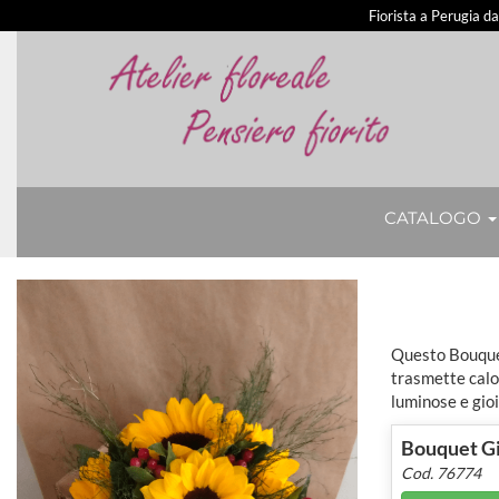
Fiorista a Perugia d
CATALOGO
Questo Bouquet 
trasmette calor
luminose e gioi
Bouquet Gi
Cod. 76774