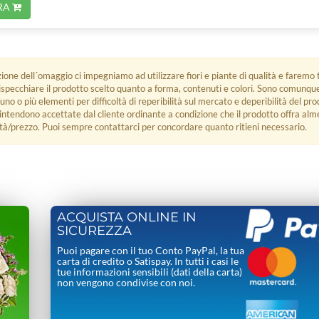
RA
zione dell´omaggio ci impegniamo ad utilizzare fiori e piante di qualità e faremo t
rispecchiare il prodotto scelto quanto a forma, contenuti e colori. Sono comunq
 uno o più elementi per difficoltà di reperibilità sul mercato e deperibilità del pro
i intendono accettate dal cliente ordinante a condizione che il prodotto offra alm
tà/prezzo. Puoi sempre contattarci per concordare quanto ritieni necessario.
ACQUISTA ONLINE IN
SICUREZZA
Puoi pagare con il tuo Conto PayPal, la tua
carta di credito o Satispay. In tutti i casi le
tue informazioni sensibili (dati della carta)
non vengono condivise con noi.