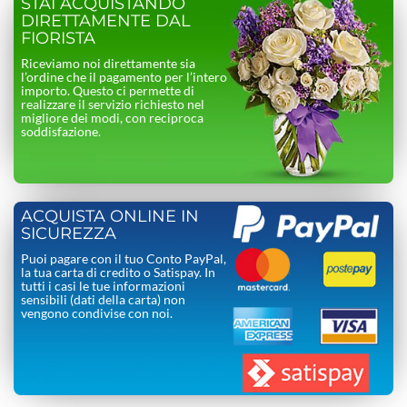
STAI ACQUISTANDO
DIRETTAMENTE DAL
FIORISTA
Riceviamo noi direttamente sia
l’ordine che il pagamento per l’intero
importo. Questo ci permette di
realizzare il servizio richiesto nel
migliore dei modi, con reciproca
soddisfazione.
ACQUISTA ONLINE IN
SICUREZZA
Puoi pagare con il tuo Conto PayPal,
la tua carta di credito o Satispay. In
tutti i casi le tue informazioni
sensibili (dati della carta) non
vengono condivise con noi.