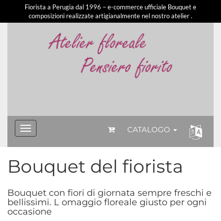
Fiorista a Perugia dal 1996 – e-commerce ufficiale Bouquet e
composizioni realizzate artigianalmente nel nostro atelier .
3281213581
CATALOGO
Bouquet del fiorista
Bouquet con fiori di giornata sempre freschi e
bellissimi. L omaggio floreale giusto per ogni
occasione