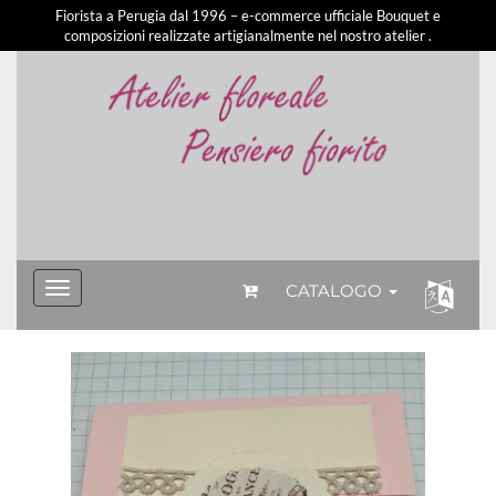
Fiorista a Perugia dal 1996 – e-commerce ufficiale Bouquet e
composizioni realizzate artigianalmente nel nostro atelier .
3281213581
CATALOGO