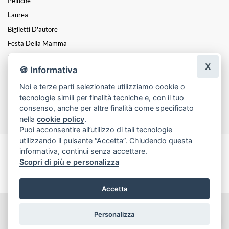
Peluche
Laurea
Biglietti D'autore
Festa Della Mamma
Piante
X
🍪 Informativa
Mazzi
Noi e terze parti selezionate utilizziamo cookie o
Nascita
tecnologie simili per finalità tecniche e, con il tuo
Funebre
consenso, anche per altre finalità come specificato
nella
cookie policy
.
Puoi acconsentire all’utilizzo di tali tecnologie
utilizzando il pulsante “Accetta”. Chiudendo questa
informativa, continui senza accettare.
Made with
by
Infoser.it
-
Realizzazione Siti ecommerce per Fioristi
- ©
Scopri di più e personalizza
2026
Privacy Policy
Cookie Policy
Termini e Condizioni
Accetta
Personalizza