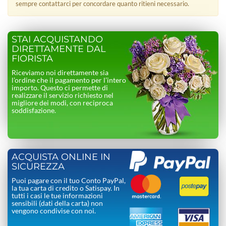
sempre contattarci per concordare quanto ritieni necessario.
STAI ACQUISTANDO
DIRETTAMENTE DAL
FIORISTA
Riceviamo noi direttamente sia
l’ordine che il pagamento per l’intero
importo. Questo ci permette di
realizzare il servizio richiesto nel
migliore dei modi, con reciproca
soddisfazione.
ACQUISTA ONLINE IN
SICUREZZA
Puoi pagare con il tuo Conto PayPal,
la tua carta di credito o Satispay. In
tutti i casi le tue informazioni
sensibili (dati della carta) non
vengono condivise con noi.